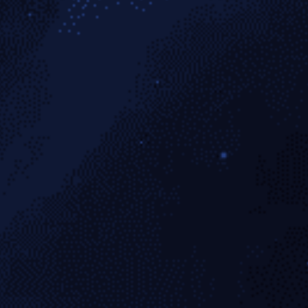
以看到“邱彪质疑风波”不仅涉及个人意见，更折射出当前社会
虎”现象提醒我们，在面对各种声音时，需要具备独立思考能力
素养还是公共事务参与方面，都应加强教育，让每一个个体都能
时，有关部门需要认真倾听民意，通过有效沟通减少误解及冲突
。