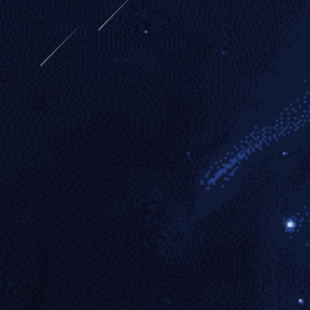
这种现象之所以出现
各种解读和猜测便如
一步导致更多人的参
此外，“三人成虎”的
时，其可信度便会被
风波中的误解。
3、媒体角
在这场风波中，媒体
积极报道，这在一定
选择迎合这种趋势，
另一方面，部分媒体
做法不仅损害了新闻