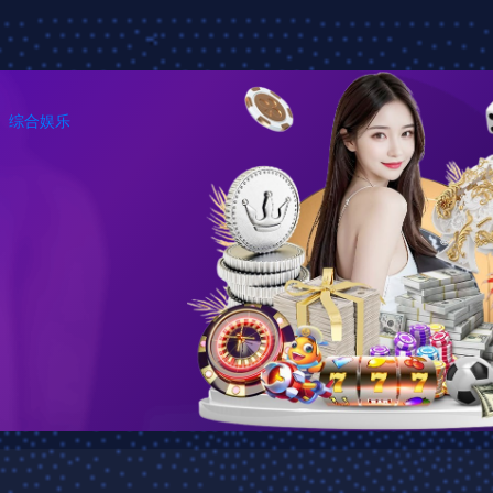
全天更新 ·
b体
无论您身在何处，
b体育网A
体验。
下载客户端
网页