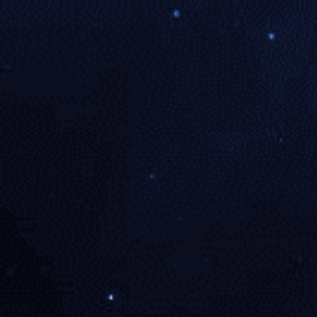
开拓者计划以百万预算聘请新主帅…
热榜精选
#1
#2
距离世界杯仅剩一个月拜仁官
斯基拉透
方确认
梅雷特
2026-06-16
推荐
2026-07