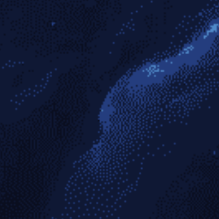
生时，媒体需要承担起更大的责任，不仅要确保信息准确无误，
要的人身攻击和社会分裂。同时，加强新闻从业人员职业道德教
应及影响
广泛关注，其中不乏激烈反响。有些人表示支持邱彪，认为他的
示怀疑，并认为应该尊重已有机构决策。这样的分歧使社交平台
至出现互相攻击的情况。
进了关于公共信任与透明度的大讨论。很多网友开始反思政府或
立更有效的信息反馈机制，以便解决类似问题。这一变化显示出
拜逐渐减弱。
是一次简单的信息传播，更是一次社会心理与舆论生态的大考验
如何看待信息、如何判断真假，以及如何参与公共事务等重要议