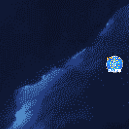
题并未得到明确回应，
怀疑。而这种怀疑又进
多人同时表达同一种看法
认可，从而加剧了此次
体对邱彪的观点进行了
向质疑时，一些媒体却
眼球而夸大事实。这种
。