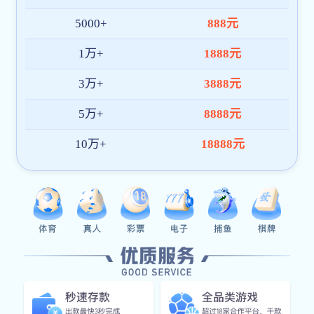
通信加密协议
全站部署TLS协议，保障数据在b体育网-b体育(中国)体
系中传输过程的完整性与保密性。
行为审计机制
记录关键行为轨迹，搭配日志溯源功能，协助事后安全
验证与应急响应。
实时异常拦截
系统对异常请求进行即时分析处理，防止可疑操作对平
台正常秩序造成干扰。